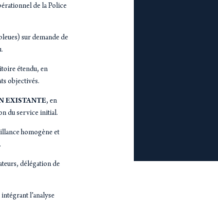
opérationnel de la Police
 bleues) sur demande de
.
itoire étendu, en
ts objectivés.
N EXISTANTE
, en
n du service initial.
veillance homogène et
.
ateurs, délégation de
n intégrant l’analyse