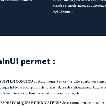
offre de stationnement.
La Ville dispose déjà d’une infras
étendre et moderniser, en cohérence 
opérationnels.
minUi permet :
 SUIVI EN CONTINU
du stationnement en centre-ville à partir des camé
rique fiable de l’occupation des places : durée de stationnement, taux de ro
ée autorisée, détection des « voitures ventouses », etc.
ES HISTORIQUES ET INDICATEURS
de stationnement exploitables 