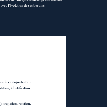
tructure de vidéoprotection, qu’elle souhaite
avec l’évolution de ses besoins
ras de vidéoprotection
tation, identification
(occupation, rotation,