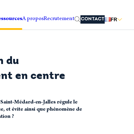
ssources
A propos
Recrutement
CONTACT
FR
n du
nt en centre
 Saint-Médard-en-Jalles régule le
e, et évite ainsi que phénomène de
ation ?