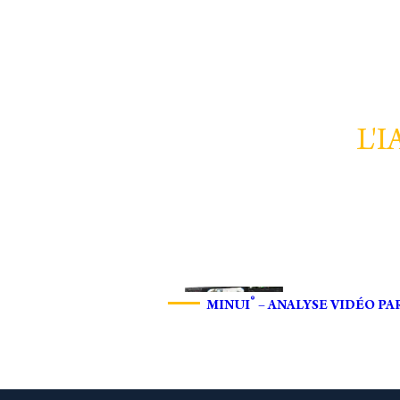
L'I
®
MINUI
– ANALYSE VIDÉO PAR